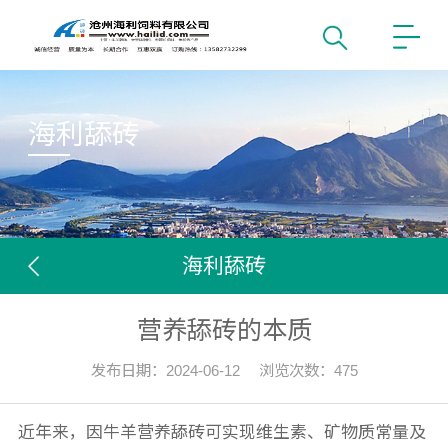
海利舔砖
海利舔砖
营养舔砖的本质
发布日期：2024-06-12 浏览次数：
475
近年来，因牛羊营养舔砖可实现维生素、矿物质常量及